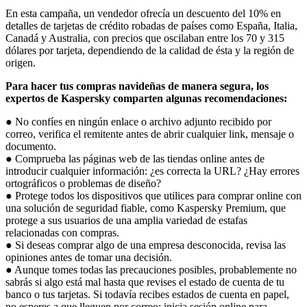
En esta campaña, un vendedor ofrecía un descuento del 10% en
detalles de tarjetas de crédito robadas de países como España, Italia,
Canadá y Australia, con precios que oscilaban entre los 70 y 315
dólares por tarjeta, dependiendo de la calidad de ésta y la región de
origen.
Para hacer tus compras navideñas de manera segura, los
expertos de Kaspersky comparten algunas recomendaciones:
● No confíes en ningún enlace o archivo adjunto recibido por
correo, verifica el remitente antes de abrir cualquier link, mensaje o
documento.
● Comprueba las páginas web de las tiendas online antes de
introducir cualquier información: ¿es correcta la URL? ¿Hay errores
ortográficos o problemas de diseño?
● Protege todos los dispositivos que utilices para comprar online con
una solución de seguridad fiable, como Kaspersky Premium, que
protege a sus usuarios de una amplia variedad de estafas
relacionadas con compras.
● Si deseas comprar algo de una empresa desconocida, revisa las
opiniones antes de tomar una decisión.
● Aunque tomes todas las precauciones posibles, probablemente no
sabrás si algo está mal hasta que revises el estado de cuenta de tu
banco o tus tarjetas. Si todavía recibes estados de cuenta en papel,
no esperes a que lleguen por correo: inicia sesión online para