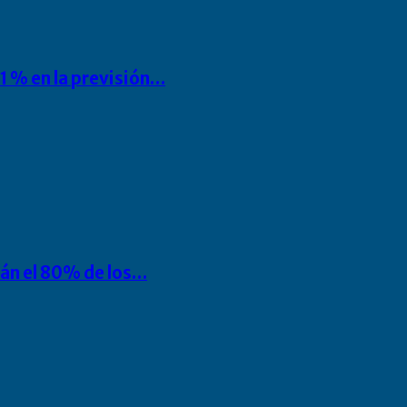
1 % en la previsión…
rán el 80% de los…