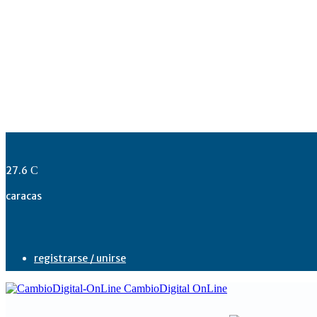
27.6
C
caracas
registrarse / unirse
CambioDigital OnLine