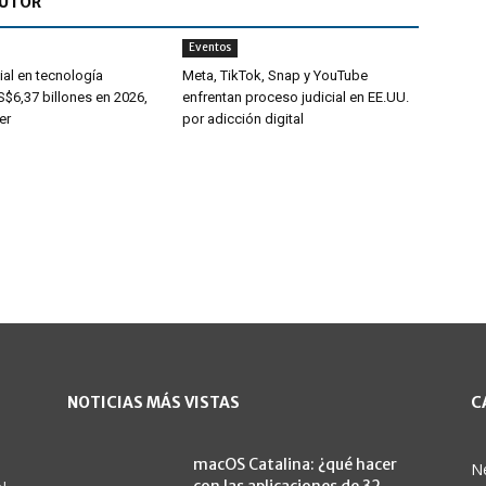
AUTOR
Eventos
al en tecnología
Meta, TikTok, Snap y YouTube
$6,37 billones en 2026,
enfrentan proceso judicial en EE.UU.
er
por adicción digital
NOTICIAS MÁS VISTAS
C
macOS Catalina: ¿qué hacer
N