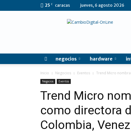
C
25
caracas
jueves, 6 agosto 2026
CambioDigital
OnLine
negocios
hardware
in
Inicio
Negocios
Eventos
Trend Micro nombra 
Negocios
Eventos
Trend Micro nom
como directora d
Colombia, Venezu