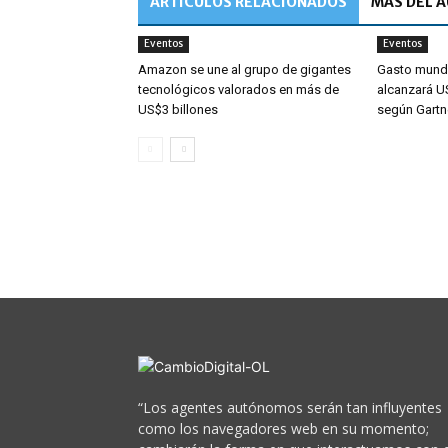
ARTÍCULOS RELACIONADOS
MÁS DEL 
Eventos
Eventos
Amazon se une al grupo de gigantes
Gasto mundi
tecnológicos valorados en más de
alcanzará US
US$3 billones
según Gartn
“Los agentes autónomos serán tan influyentes
como los navegadores web en su momento;