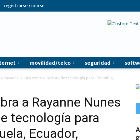
registrarse / unirse
ternet
movilidad/telco
seguridad
softw
a Rayanne Nunes como directora de tecnología para Colombia,...
bra a Rayanne Nunes
e tecnología para
A
ela, Ecuador,
g