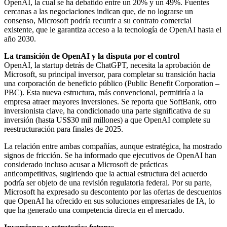
OpenAI, la cual se ha debatido entre un 20% y un 49%. Fuentes
cercanas a las negociaciones indican que, de no lograrse un
consenso, Microsoft podría recurrir a su contrato comercial
existente, que le garantiza acceso a la tecnología de OpenAI hasta el
año 2030.
La transición de OpenAI y la disputa por el control
OpenAI, la startup detrás de ChatGPT, necesita la aprobación de
Microsoft, su principal inversor, para completar su transición hacia
una corporación de beneficio público (Public Benefit Corporation –
PBC). Esta nueva estructura, más convencional, permitiría a la
empresa atraer mayores inversiones. Se reporta que SoftBank, otro
inversionista clave, ha condicionado una parte significativa de su
inversión (hasta US$30 mil millones) a que OpenAI complete su
reestructuración para finales de 2025.
La relación entre ambas compañías, aunque estratégica, ha mostrado
signos de fricción. Se ha informado que ejecutivos de OpenAI han
considerado incluso acusar a Microsoft de prácticas
anticompetitivas, sugiriendo que la actual estructura del acuerdo
podría ser objeto de una revisión regulatoria federal. Por su parte,
Microsoft ha expresado su descontento por las ofertas de descuentos
que OpenAI ha ofrecido en sus soluciones empresariales de IA, lo
que ha generado una competencia directa en el mercado.