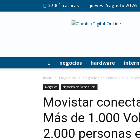
C
27.8
caracas
jueves, 6 agosto 2026
CambioDigital
OnLine
negocios
hardware
intern
Inicio
Negocios
Negocios en Venezuela
Movis
Negocios
Negocios en Venezuela
Movistar conecta
Más de 1.000 Vo
2.000 personas e