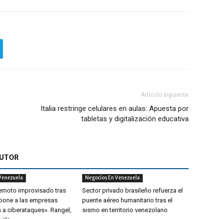
Artículo siguiente
Italia restringe celulares en aulas: Apuesta por
tabletas y digitalización educativa
AUTOR
Venezuela
Negocios En Venezuela
remoto improvisado tras
Sector privado brasileño refuerza el
xpone a las empresas
puente aéreo humanitario tras el
 a ciberataques». Rangel,
sismo en territorio venezolano