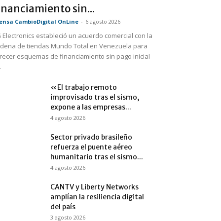
inanciamiento sin...
ensa CambioDigital OnLine
-
6 agosto 2026
 Electronics estableció un acuerdo comercial con la
dena de tiendas Mundo Total en Venezuela para
recer esquemas de financiamiento sin pago inicial
.
«El trabajo remoto
improvisado tras el sismo,
expone a las empresas...
4 agosto 2026
Sector privado brasileño
refuerza el puente aéreo
humanitario tras el sismo...
4 agosto 2026
CANTV y Liberty Networks
amplían la resiliencia digital
del país
3 agosto 2026