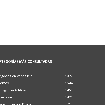
ATEGORÍAS MÁS CONSULTADAS
egocios en Venezuela
1822
ventos
1544
teligencia Artificial
1463
menazas
1426
ansformación Digital
714