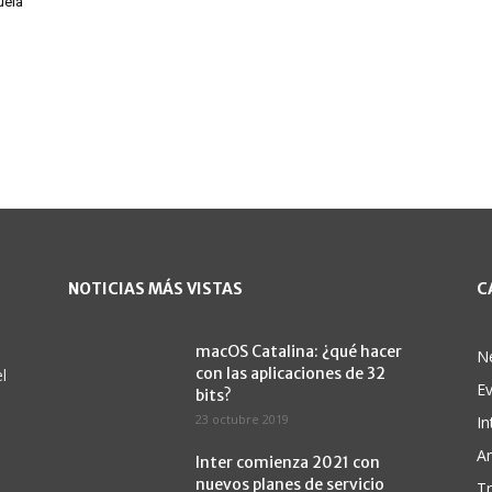
uela
NOTICIAS MÁS VISTAS
C
macOS Catalina: ¿qué hacer
N
con las aplicaciones de 32
l
E
bits?
23 octubre 2019
In
A
Inter comienza 2021 con
nuevos planes de servicio
Tr