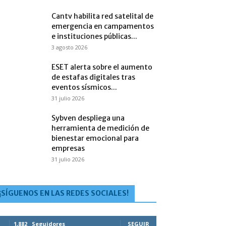
Cantv habilita red satelital de
emergencia en campamentos
e instituciones públicas...
3 agosto 2026
ESET alerta sobre el aumento
de estafas digitales tras
eventos sísmicos...
31 julio 2026
Sybven despliega una
herramienta de medición de
bienestar emocional para
empresas
31 julio 2026
¡SÍGUENOS EN LAS REDES SOCIALES!
1,882
Seguidores
SEGUIR