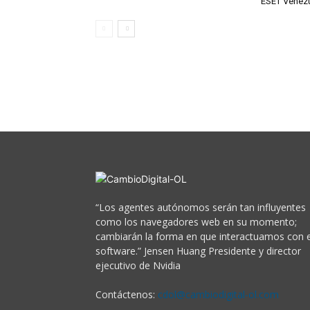
ESET Venez
“Los agentes autónomos serán tan influyentes
como los navegadores web en su momento;
cambiarán la forma en que interactuamos con e
software.” Jensen Huang Presidente y director
ejecutivo de Nvidia
Contáctenos:
cdol@cambiodigital-ol.com