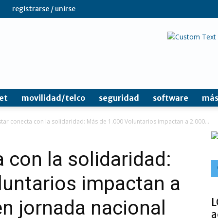
registrarse / unirse
et
movilidad/telco
seguridad
software
más
tar conecta con la solidaridad: Más de 1.000 Voluntarios impactan a 2.000...
 con la solidaridad:
luntarios impactan a
L
n jornada nacional
a