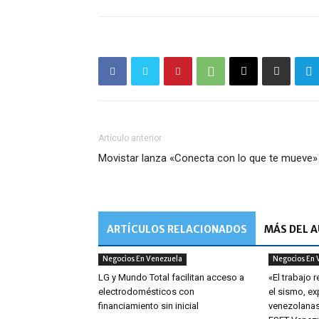
Artículo anterior
Movistar lanza «Conecta con lo que te mueve»
ARTÍCULOS RELACIONADOS
MÁS DEL 
Negocios En Venezuela
Negocios En 
LG y Mundo Total facilitan acceso a
«El trabajo 
electrodomésticos con
el sismo, e
financiamiento sin inicial
venezolanas