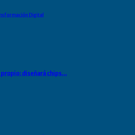
nsformación Digital
io propio: diseñará chips…