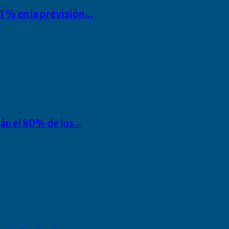
1 % en la previsión…
rán el 80% de los…