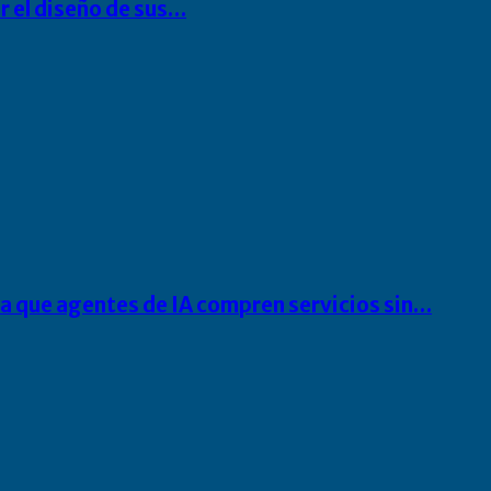
r el diseño de sus…
ra que agentes de IA compren servicios sin…