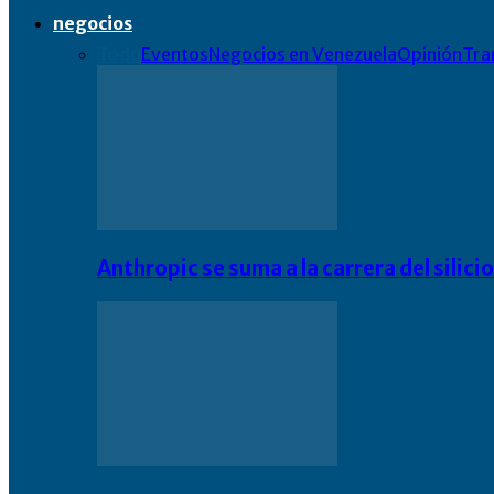
negocios
Todo
Eventos
Negocios en Venezuela
Opinión
Tra
Anthropic se suma a la carrera del silic