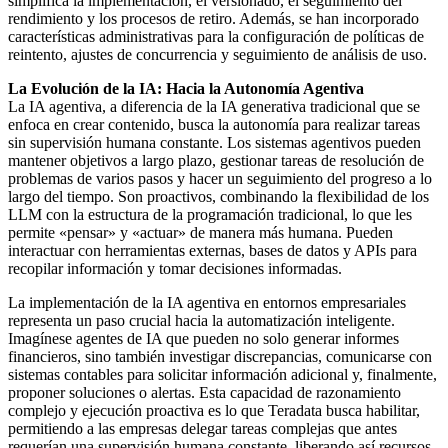
simplifica la implementación, el versionado, el seguimiento del
rendimiento y los procesos de retiro. Además, se han incorporado
características administrativas para la configuración de políticas de
reintento, ajustes de concurrencia y seguimiento de análisis de uso.
La Evolución de la IA: Hacia la Autonomía Agentiva
La IA agentiva, a diferencia de la IA generativa tradicional que se
enfoca en crear contenido, busca la autonomía para realizar tareas
sin supervisión humana constante. Los sistemas agentivos pueden
mantener objetivos a largo plazo, gestionar tareas de resolución de
problemas de varios pasos y hacer un seguimiento del progreso a lo
largo del tiempo. Son proactivos, combinando la flexibilidad de los
LLM con la estructura de la programación tradicional, lo que les
permite «pensar» y «actuar» de manera más humana. Pueden
interactuar con herramientas externas, bases de datos y APIs para
recopilar información y tomar decisiones informadas.
La implementación de la IA agentiva en entornos empresariales
representa un paso crucial hacia la automatización inteligente.
Imagínese agentes de IA que pueden no solo generar informes
financieros, sino también investigar discrepancias, comunicarse con
sistemas contables para solicitar información adicional y, finalmente,
proponer soluciones o alertas. Esta capacidad de razonamiento
complejo y ejecución proactiva es lo que Teradata busca habilitar,
permitiendo a las empresas delegar tareas complejas que antes
requerían una supervisión humana constante, liberando así recursos