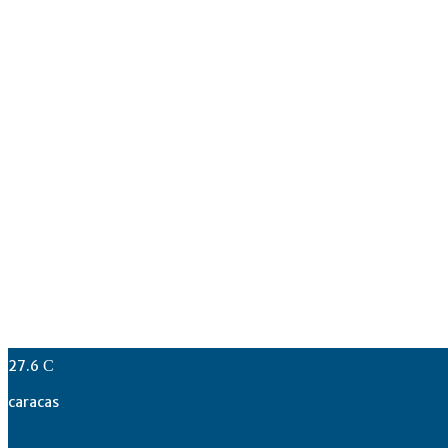
27.6
C
caracas