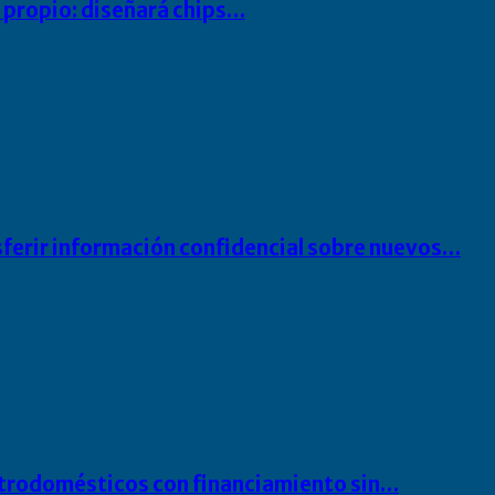
io propio: diseñará chips…
sferir información confidencial sobre nuevos…
ectrodomésticos con financiamiento sin…