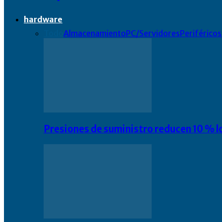
hardware
Todo
Almacenamiento
PC/Servidores
Periféricos
Presiones de suministro reducen 10 % l