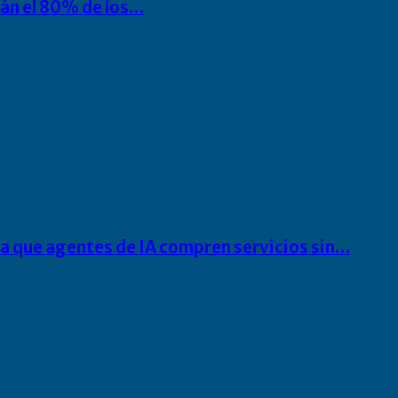
rán el 80% de los…
ra que agentes de IA compren servicios sin…