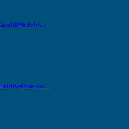
rán el 80% de los…
r el diseño de sus…