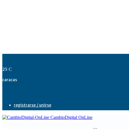
25
C
caracas
registrarse / unirse
CambioDigital OnLine