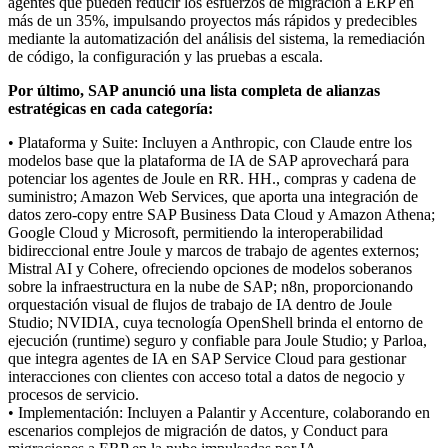
agentes que pueden reducir los esfuerzos de migración a ERP en
más de un 35%, impulsando proyectos más rápidos y predecibles
mediante la automatización del análisis del sistema, la remediación
de código, la configuración y las pruebas a escala.
Por último, SAP anunció una lista completa de alianzas
estratégicas en cada categoría:
• Plataforma y Suite: Incluyen a Anthropic, con Claude entre los
modelos base que la plataforma de IA de SAP aprovechará para
potenciar los agentes de Joule en RR. HH., compras y cadena de
suministro; Amazon Web Services, que aporta una integración de
datos zero-copy entre SAP Business Data Cloud y Amazon Athena;
Google Cloud y Microsoft, permitiendo la interoperabilidad
bidireccional entre Joule y marcos de trabajo de agentes externos;
Mistral AI y Cohere, ofreciendo opciones de modelos soberanos
sobre la infraestructura en la nube de SAP; n8n, proporcionando
orquestación visual de flujos de trabajo de IA dentro de Joule
Studio; NVIDIA, cuya tecnología OpenShell brinda el entorno de
ejecución (runtime) seguro y confiable para Joule Studio; y Parloa,
que integra agentes de IA en SAP Service Cloud para gestionar
interacciones con clientes con acceso total a datos de negocio y
procesos de servicio.
• Implementación: Incluyen a Palantir y Accenture, colaborando en
escenarios complejos de migración de datos, y Conduct para