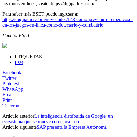
los niños en línea, visite: https://digipadres.com/
Para saber más ESET puede ingresar a:
https://digipadres.com/novedades/143-como-prevenir-el-ciberacoso-
en-los-juegos-en-linea-como-detectarlo-y-combatirlo
Fuente: ESET
ETIQUETAS
Eset
Facebook
Twitter
Pinterest
WhatsApp
Email
Print
Telegram
Artículo anterior
La inteligencia distribuida de Google: un
ecosistema que se mueve con el usuario
Artículo siguiente
SAP presenta la Empresa Autónoma