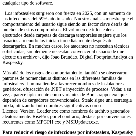
cualquier tipo de software.
«Los infostealers surgieron con fuerza en 2025, con un aumento de
las infecciones del 59% año tras año. Nuestro análisis muestra que el
comportamiento del usuario sigue siendo un factor clave detrás de
muchos de estos compromisos. El volumen de infostealers
ejecutados desde carpetas de descarga temporales sugiere que los
usuarios a menudo los inician inmediatamente después de
descargarlos. En muchos casos, los atacantes no necesitan técnicas
sofisticadas, simplemente necesitan convencer al usuario de que
ejecute un archivo», dijo Joao Brandao, Digital Footprint Analyst en
Kaspersky.
Más allá de los rasgos de comportamiento, también se observaron
patrones de nomenclatura distintos en las diferentes familias de
infostealers. Lumma tiende a favorecer nombres de instaladores
genéricos, ofuscación de .NET e inyección de procesos. Vidar, a su
vez, aparece típicamente como variantes de Bootstrapper.exe que
dependen de cargadores convencionales. Stealc sigue una estrategia
mixta, utilizando tanto nombres significativos como
Licence_Version_Loader.exe como nombres de archivo generados
aleatoriamente. RisePro, por el contrario, destaca por convenciones
recurrentes como MPGPH.exe y MSIUpdater.exe.
Para reducir el riesgo de infecciones por infostealers, Kaspersky