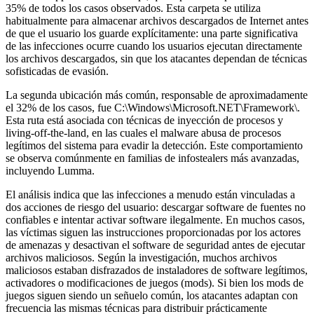
35% de todos los casos observados. Esta carpeta se utiliza
habitualmente para almacenar archivos descargados de Internet antes
de que el usuario los guarde explícitamente: una parte significativa
de las infecciones ocurre cuando los usuarios ejecutan directamente
los archivos descargados, sin que los atacantes dependan de técnicas
sofisticadas de evasión.
La segunda ubicación más común, responsable de aproximadamente
el 32% de los casos, fue C:\Windows\Microsoft.NET\Framework\.
Esta ruta está asociada con técnicas de inyección de procesos y
living-off-the-land, en las cuales el malware abusa de procesos
legítimos del sistema para evadir la detección. Este comportamiento
se observa comúnmente en familias de infostealers más avanzadas,
incluyendo Lumma.
El análisis indica que las infecciones a menudo están vinculadas a
dos acciones de riesgo del usuario: descargar software de fuentes no
confiables e intentar activar software ilegalmente. En muchos casos,
las víctimas siguen las instrucciones proporcionadas por los actores
de amenazas y desactivan el software de seguridad antes de ejecutar
archivos maliciosos. Según la investigación, muchos archivos
maliciosos estaban disfrazados de instaladores de software legítimos,
activadores o modificaciones de juegos (mods). Si bien los mods de
juegos siguen siendo un señuelo común, los atacantes adaptan con
frecuencia las mismas técnicas para distribuir prácticamente