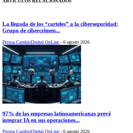
ARTÍCULOS RELACIONADOS
La llegada de los “carteles” a la ciberseguridad:
Grupo de cibercrimen...
Prensa CambioDigital OnLine
-
6 agosto 2026
97% de las empresas latinoamericanas prevé
integrar IA en sus operaciones...
Prensa CambioDigital OnLine
-
6 agosto 2026