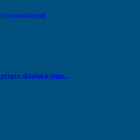
nsformación Digital
io propio: diseñará chips…