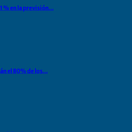
1 % en la previsión…
rán el 80% de los…