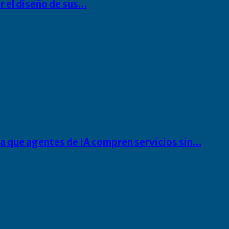
r el diseño de sus…
ra que agentes de IA compren servicios sin…