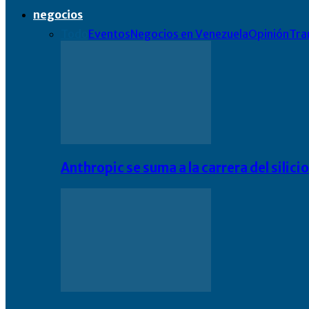
negocios
Todo
Eventos
Negocios en Venezuela
Opinión
Tra
Anthropic se suma a la carrera del silic