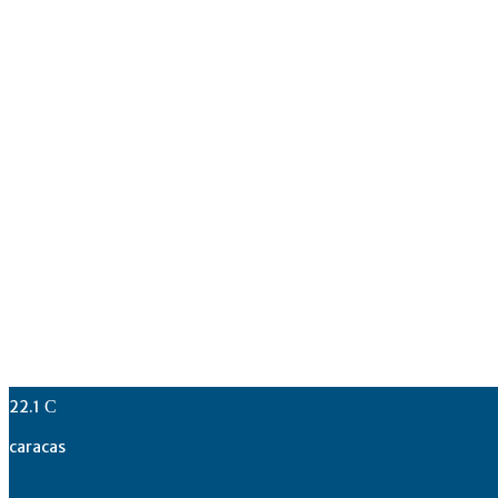
22.1
C
caracas