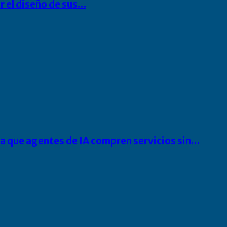
r el diseño de sus…
ra que agentes de IA compren servicios sin…