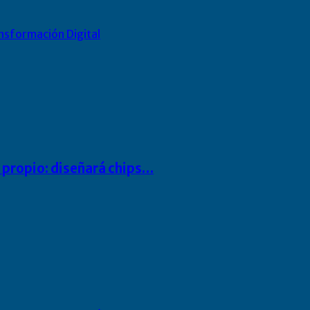
nsformación Digital
io propio: diseñará chips…