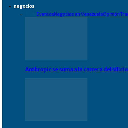
negocios
Todo
Eventos
Negocios en Venezuela
Opinión
Tra
Anthropic se suma a la carrera del silic