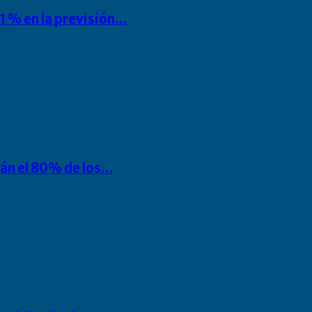
1 % en la previsión…
rán el 80% de los…