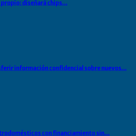
io propio: diseñará chips…
sferir información confidencial sobre nuevos…
ectrodomésticos con financiamiento sin…