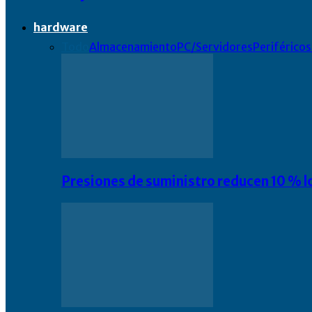
hardware
Todo
Almacenamiento
PC/Servidores
Periféricos
Presiones de suministro reducen 10 % l