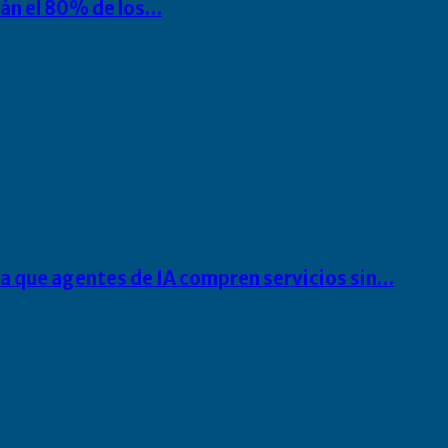
rán el 80% de los…
ra que agentes de IA compren servicios sin…