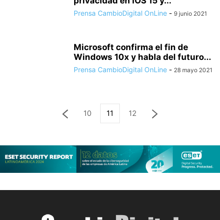
privacidad en iOS 15 y...
Prensa CambioDigital OnLine
-
9 junio 2021
Microsoft confirma el fin de
Windows 10x y habla del futuro...
Prensa CambioDigital OnLine
-
28 mayo 2021
10
11
12