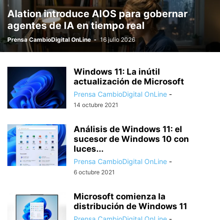
Alation introduce AIOS para gobernar
agentes de IA en tiempo real
Prensa CambioDigital OnLine
-
16 julio 2026
Windows 11: La inútil
actualización de Microsoft
Prensa CambioDigital OnLine
-
14 octubre 2021
Análisis de Windows 11: el
sucesor de Windows 10 con
luces...
Prensa CambioDigital OnLine
-
6 octubre 2021
Microsoft comienza la
distribución de Windows 11
Prensa CambioDigital OnLine
-