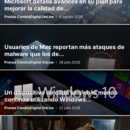
Microsoft detalla avances en su plan para
mejorar la calidad de...
Prensa CambioDigital OnLine
-
4 agosto 2026
Usuarios de Mac reportan más ataques de
malware que los de...
Prensa CambioDigital OnLine
-
28 julio 2026
Un dispositivo de cada seis en el mundo
continúa utilizando Windows...
Prensa CambioDigital OnLine
-
22 julio 2026