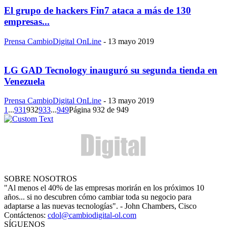
El grupo de hackers Fin7 ataca a más de 130
empresas...
Prensa CambioDigital OnLine
-
13 mayo 2019
LG GAD Tecnology inauguró su segunda tienda en
Venezuela
Prensa CambioDigital OnLine
-
13 mayo 2019
1
...
931
932
933
...
949
Página 932 de 949
SOBRE NOSOTROS
"Al menos el 40% de las empresas morirán en los próximos 10
años... si no descubren cómo cambiar toda su negocio para
adaptarse a las nuevas tecnologías". - John Chambers, Cisco
Contáctenos:
cdol@cambiodigital-ol.com
SÍGUENOS