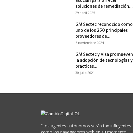
asocian para ofrecer
soluciones de remediación...
29 abril 2025
GM Sectec reconocido como
uno de los 250 principales
proveedores de...
5 noviembre 2024
GM Sectec y Visa promueven
la adopción de tecnologías y
prácticas...
30 julio 2021
“Los agentes autónomos serán tan influyentes
como los navegadores web en su momento;