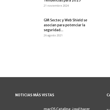
Tendencias para 2025
21 noviembre 2024
GM Sectec y Web Shield se
asocian para potenciar la
seguridad...
26 agosto 2021
NOTICIAS MÁS VISTAS
C
macOS Catalina: ¿qué hacer