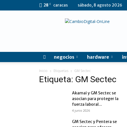
C
28
caracas
sábado, 8 agosto 2026
CambioDigital
OnLine
negocios
hardware
in
Inicio
Etiquetas
GM Sectec
Etiqueta: GM Sectec
Akamai y GM Sectec se
asocian para proteger la
fuerza laboral...
4 junio 2026
GM Sectec y Pentera se