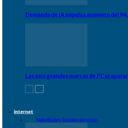
Demanda de IA impulsa aumento del 94.
Las seis grandes marcas de PC acapara
internet
Todo
Nube
Redes Sociales
Servicios