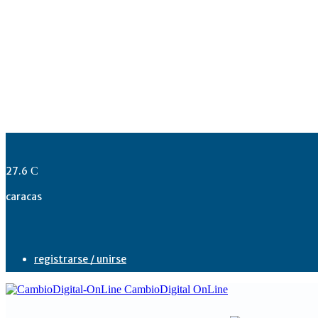
27.6
C
caracas
registrarse / unirse
CambioDigital OnLine