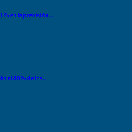
1 % en la previsión…
rán el 80% de los…