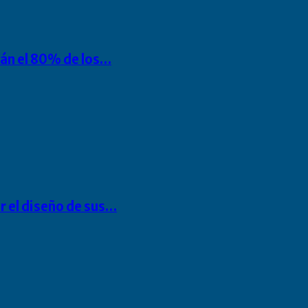
rán el 80% de los…
r el diseño de sus…