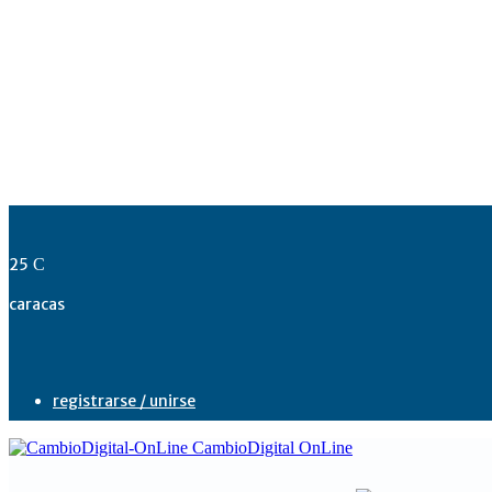
25
C
caracas
registrarse / unirse
CambioDigital OnLine