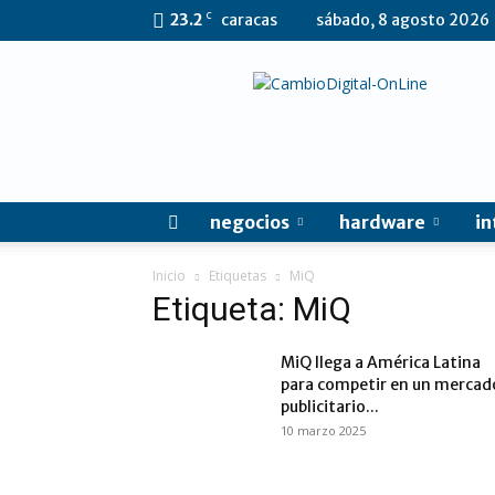
C
23.2
caracas
sábado, 8 agosto 2026
CambioDigital
OnLine
negocios
hardware
in
Inicio
Etiquetas
MiQ
Etiqueta: MiQ
MiQ llega a América Latina
para competir en un mercad
publicitario...
10 marzo 2025