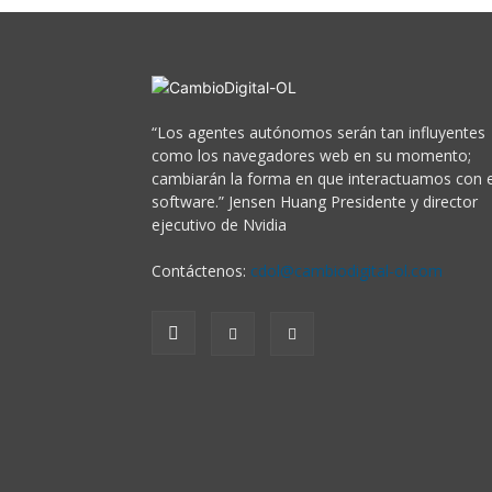
“Los agentes autónomos serán tan influyentes
como los navegadores web en su momento;
cambiarán la forma en que interactuamos con e
software.” Jensen Huang Presidente y director
ejecutivo de Nvidia
Contáctenos:
cdol@cambiodigital-ol.com