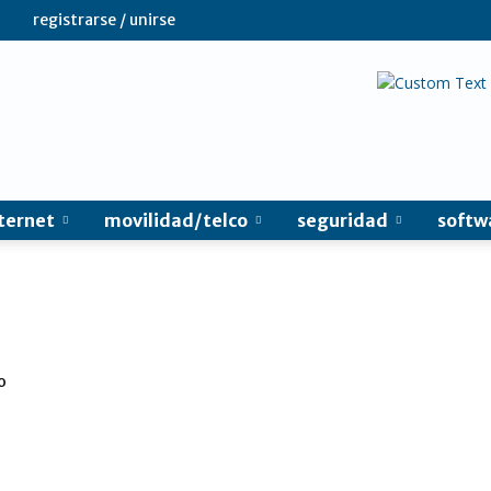
registrarse / unirse
ternet
movilidad/telco
seguridad
softw
o