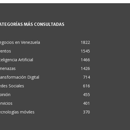
ATEGORÍAS MÁS CONSULTADAS
egocios en Venezuela
1822
ventos
1545
teligencia Artificial
1466
menazas
1426
ansformación Digital
714
des Sociales
616
pinión
455
rvicios
401
cnologías móviles
370