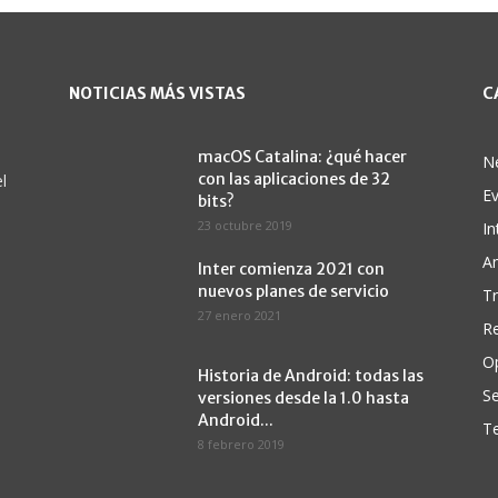
NOTICIAS MÁS VISTAS
C
macOS Catalina: ¿qué hacer
N
con las aplicaciones de 32
l
E
bits?
23 octubre 2019
In
A
Inter comienza 2021 con
nuevos planes de servicio
Tr
27 enero 2021
Re
O
Historia de Android: todas las
Se
versiones desde la 1.0 hasta
Android...
Te
8 febrero 2019