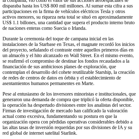
la compañía, vio cómo el valor de sus acciones aeroespaciales se
disparaba hasta los US$ 800 mil millones. Al sumar esta cifra a sus
participaciones en la firma de vehículos eléctricos Tesla y otros
activos menores, su riqueza neta total se situó en aproximadamente
US$ 1.1 billones, una cantidad que supera el producto interno bruto
de naciones enteras como Suecia o Irlanda.
Durante la ceremonia del toque de campana inicial en las
instalaciones de la Starbase en Texas, el magnate recordó los inicios
del proyecto, señalando el contraste entre aquellos primeros días en
un almacén y el hito alcanzado en Wall Street. En el mismo evento,
se reafirmó el compromiso de destinar los fondos recaudados a la
financiación de sus ambiciosos planes de exploración, que
contemplan el desarrollo del cohete reutilizable Starship, la creación
de redes de centros de datos en órbita y el establecimiento de
asentamientos humanos permanentes en Marte.
Pese al entusiasmo de los inversores minoristas e institucionales, que
generaron una demanda de compra que triplicó la oferta disponible,
la operación ha despertado divisiones entre los analistas del sector.
Firmas de investigación de mercado han calificado la valoración
actual como excesiva, fundamentando su postura en que la
organización opera con pérdidas operativas considerables debido a
las altas tasas de inversión requeridas por sus divisiones de IA y su
red global de internet satelital Starlink.