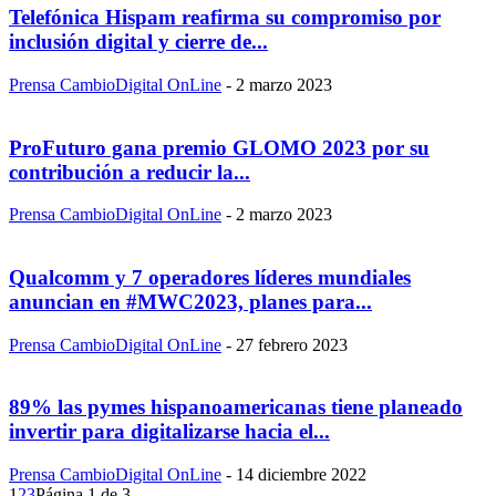
Telefónica Hispam reafirma su compromiso por
inclusión digital y cierre de...
Prensa CambioDigital OnLine
-
2 marzo 2023
ProFuturo gana premio GLOMO 2023 por su
contribución a reducir la...
Prensa CambioDigital OnLine
-
2 marzo 2023
Qualcomm y 7 operadores líderes mundiales
anuncian en #MWC2023, planes para...
Prensa CambioDigital OnLine
-
27 febrero 2023
89% las pymes hispanoamericanas tiene planeado
invertir para digitalizarse hacia el...
Prensa CambioDigital OnLine
-
14 diciembre 2022
1
2
3
Página 1 de 3