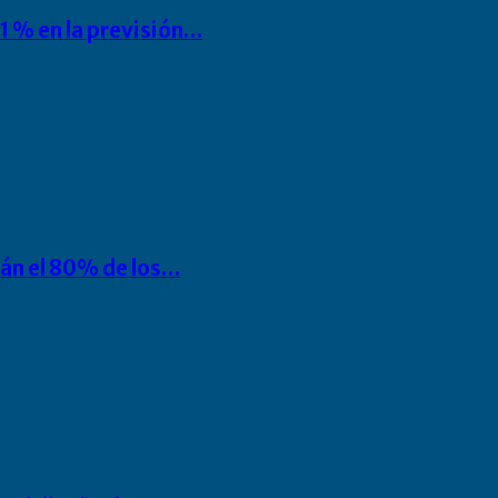
1 % en la previsión…
rán el 80% de los…