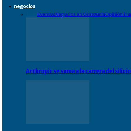
negocios
Todo
Eventos
Negocios en Venezuela
Opinión
Tra
Anthropic se suma a la carrera del silic