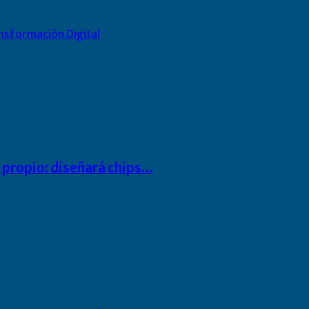
nsformación Digital
io propio: diseñará chips…