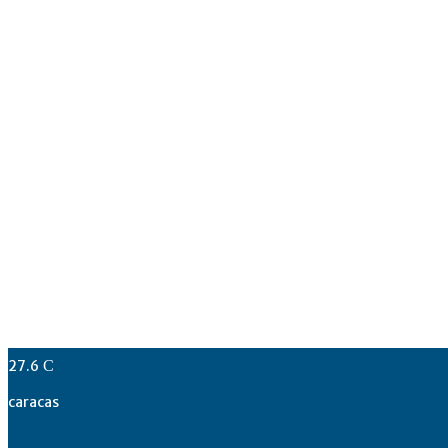
27.6
C
caracas