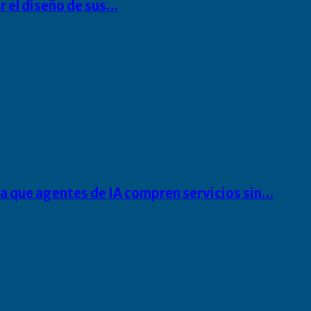
r el diseño de sus…
ra que agentes de IA compren servicios sin…