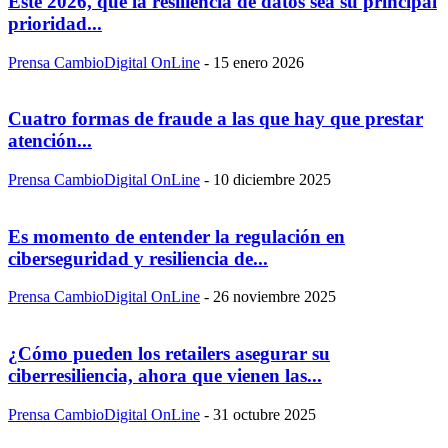
Este 2026, que la resiliencia de datos sea su principal
prioridad...
Prensa CambioDigital OnLine
-
15 enero 2026
Cuatro formas de fraude a las que hay que prestar
atención...
Prensa CambioDigital OnLine
-
10 diciembre 2025
Es momento de entender la regulación en
ciberseguridad y resiliencia de...
Prensa CambioDigital OnLine
-
26 noviembre 2025
¿Cómo pueden los retailers asegurar su
ciberresiliencia, ahora que vienen las...
Prensa CambioDigital OnLine
-
31 octubre 2025