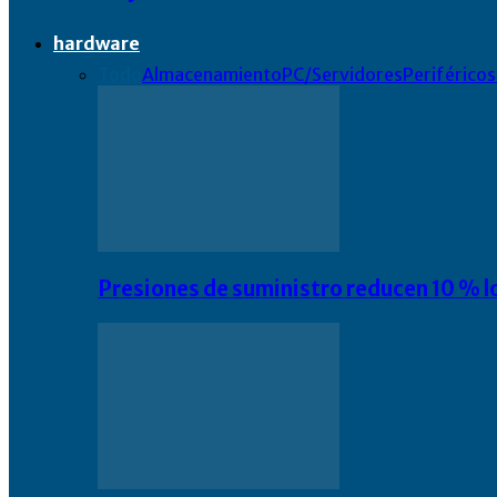
hardware
Todo
Almacenamiento
PC/Servidores
Periféricos
Presiones de suministro reducen 10 % l