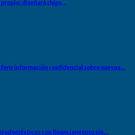
io propio: diseñará chips…
sferir información confidencial sobre nuevos…
ectrodomésticos con financiamiento sin…