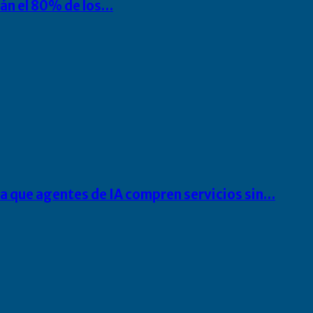
rán el 80% de los…
ra que agentes de IA compren servicios sin…