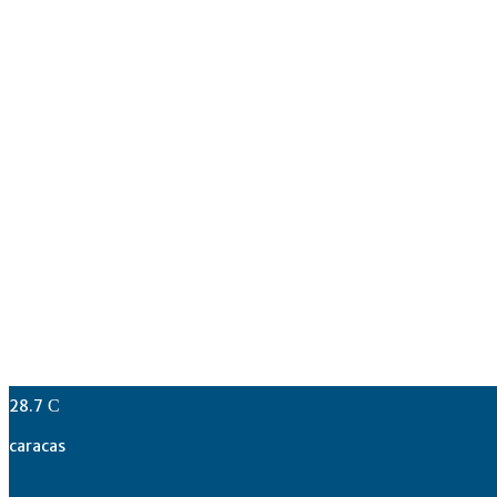
28.7
C
caracas