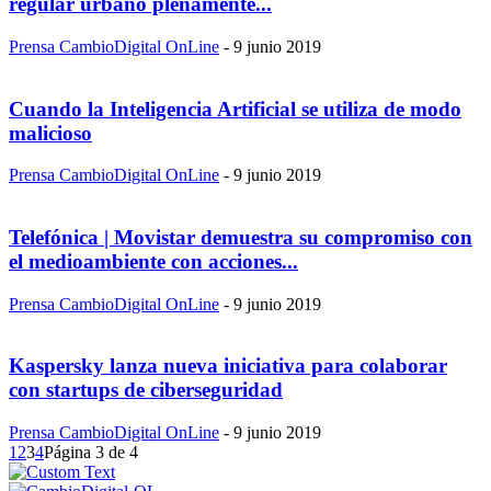
regular urbano plenamente...
Prensa CambioDigital OnLine
-
9 junio 2019
Cuando la Inteligencia Artificial se utiliza de modo
malicioso
Prensa CambioDigital OnLine
-
9 junio 2019
Telefónica | Movistar demuestra su compromiso con
el medioambiente con acciones...
Prensa CambioDigital OnLine
-
9 junio 2019
Kaspersky lanza nueva iniciativa para colaborar
con startups de ciberseguridad
Prensa CambioDigital OnLine
-
9 junio 2019
1
2
3
4
Página 3 de 4