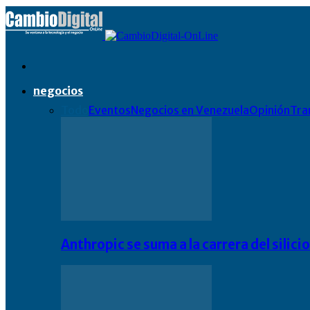
negocios
Todo
Eventos
Negocios en Venezuela
Opinión
Tra
Anthropic se suma a la carrera del silic