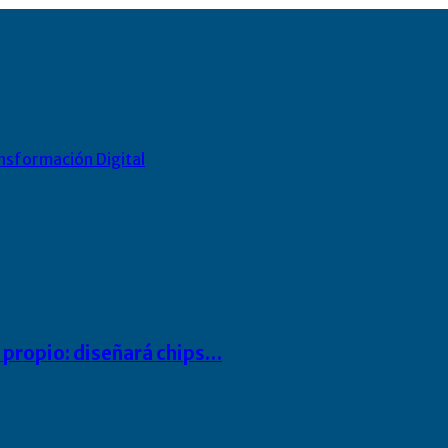
nsformación Digital
io propio: diseñará chips…