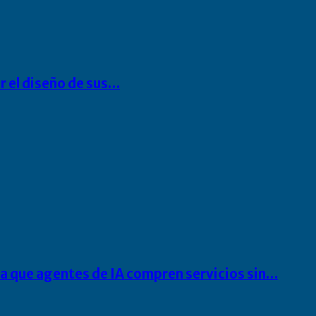
r el diseño de sus…
ra que agentes de IA compren servicios sin…