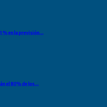
1 % en la previsión…
rán el 80% de los…