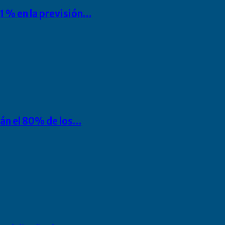
1 % en la previsión…
rán el 80% de los…