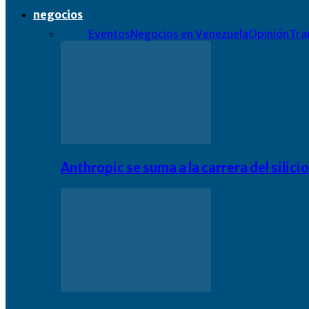
negocios
Todo
Eventos
Negocios en Venezuela
Opinión
Tra
Anthropic se suma a la carrera del silic