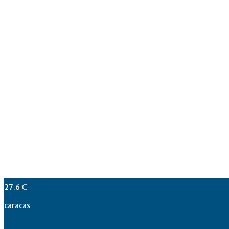
27.6
C
caracas