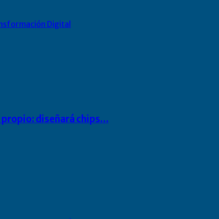
nsformación Digital
io propio: diseñará chips…