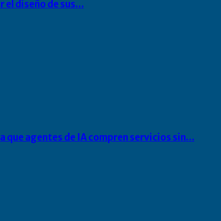
r el diseño de sus…
ra que agentes de IA compren servicios sin…