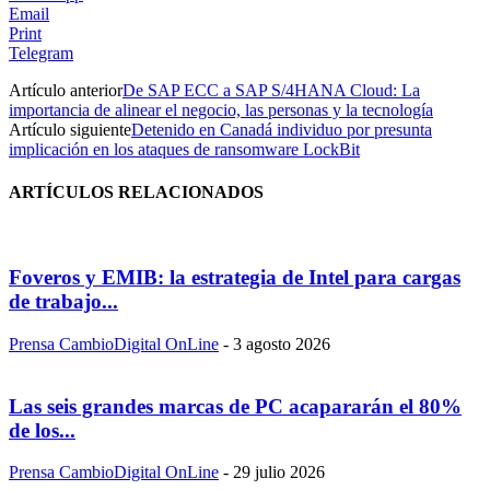
Email
Print
Telegram
Artículo anterior
De SAP ECC a SAP S/4HANA Cloud: La
importancia de alinear el negocio, las personas y la tecnología
Artículo siguiente
Detenido en Canadá individuo por presunta
implicación en los ataques de ransomware LockBit
ARTÍCULOS RELACIONADOS
Foveros y EMIB: la estrategia de Intel para cargas
de trabajo...
Prensa CambioDigital OnLine
-
3 agosto 2026
Las seis grandes marcas de PC acapararán el 80%
de los...
Prensa CambioDigital OnLine
-
29 julio 2026