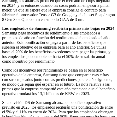
Samsung, los analistas predicen que el mercado de chips mejorará
en 2024, y es entonces cuando las cosas podrían empezar a pintar
mejor, ya que se espera que la empresa consiga el contrato para
fabricar el procesador Tensor G3 de Google y el chipset Snapdragon
8 Gen 3 de Qualcomm en su nodo GAA de 3 nm.
Los empleados de Samsung recibirán primas más bajas en 2024
Samsung paga incentivos de rendimiento a sus empleados a
principios de año en función del rendimiento del empleado el año
anterior. Esta bonificación se paga a partir de los beneficios que
superen el objetivo de la empresa para el año anterior. Se utiliza
hasta el 20% de los beneficios excedentes para pagar las primas, y
los empleados pueden obtener hasta el 50% de su salario anual
como incentivo por rendimiento.
Como los incentivos por rendimiento se basan en el beneficio
operativo de la empresa, Samsung tiene que compartir esas cifras
con sus empleados junto con las predicciones para el año siguiente,
de modo que sepan qué esperar en el futuro. La nota relativa a las
primas que la empresa compartió este año menciona que el beneficio
operativo rondará los 13,1 billones de KRW en 2023.
Si la división DS de Samsung alcanza el beneficio operativo
previsto en 2023, los empleados recibirán una bonificación de entre
el 5% y el 11% en enero de 2024. Para que los empleados obtengan
la bonificación máxima, que es del 50%, Samsung necesita lograr un