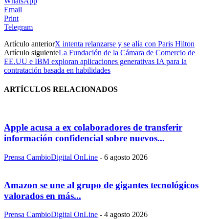
WhatsApp
Email
Print
Telegram
Artículo anterior
X intenta relanzarse y se alía con Paris Hilton
Artículo siguiente
La Fundación de la Cámara de Comercio de
EE.UU e IBM exploran aplicaciones generativas IA para la
contratación basada en habilidades
ARTÍCULOS RELACIONADOS
Apple acusa a ex colaboradores de transferir
información confidencial sobre nuevos...
Prensa CambioDigital OnLine
-
6 agosto 2026
Amazon se une al grupo de gigantes tecnológicos
valorados en más...
Prensa CambioDigital OnLine
-
4 agosto 2026