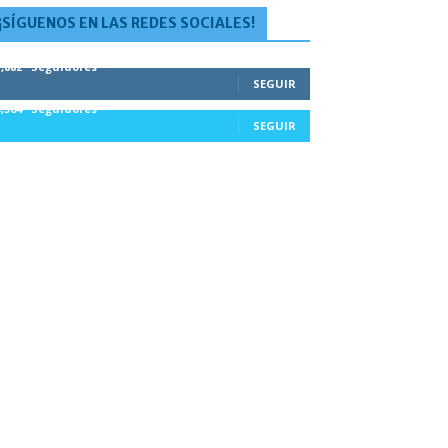
¡SÍGUENOS EN LAS REDES SOCIALES!
1,882
Seguidores
SEGUIR
5,564
Seguidores
SEGUIR