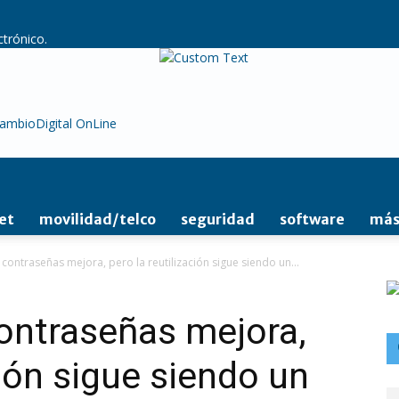
ctrónico.
ambioDigital OnLine
et
movilidad/telco
seguridad
software
más
 contraseñas mejora, pero la reutilización sigue siendo un...
contraseñas mejora,
ción sigue siendo un