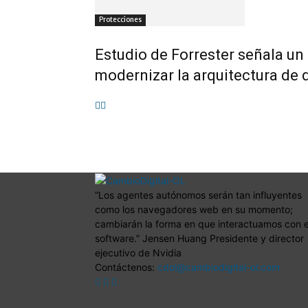
Protecciones
Estudio de Forrester señala un
modernizar la arquitectura de 
“Los agentes autónomos serán tan influyentes
como los navegadores web en su momento;
cambiarán la forma en que interactuamos con e
software.” Jensen Huang Presidente y director
ejecutivo de Nvidia
Contáctenos:
cdol@cambiodigital-ol.com