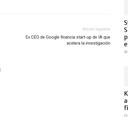
S
S
Artículo siguiente
p
Ex CEO de Google financia start-up de IA que
e
acelera la investigación
28
R
K
a
f
25