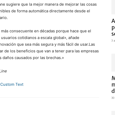
ane sugiere que la mejor manera de mejorar las cosas
onibles de forma automática directamente desde el
ario.
A
p
ad más consecuente en décadas porque hace que el
s
 usuarios cotidianos a escala global», añade
3 
nnovación que sea más segura y más fácil de usar.Las
r de los beneficios que van a tener para las empresas
os daños causados por las brechas.»
Line
M
m
d
30