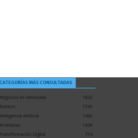
CATEGORÍAS MÁS CONSULTADAS
Negocios en Venezuela
1822
Eventos
1545
Inteligencia Artificial
1466
Amenazas
1426
Transformación Digital
714