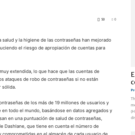
50
0
a salud y la higiene de las contraseñas han mejorado
duciendo el riesgo de apropiación de cuentas para
 muy extendida, lo que hace que las cuentas de
E
os ataques de robo de contraseñas si no están
c
 sólida.
Pr
Th
 contraseñas de los más de 19 millones de usuarios y
me
e en todo el mundo, basándose en datos agregados y
(H
di
san en una puntuación de salud de contraseñas,
de Dashlane, que tiene en cuenta el número de
s y comprometidas en el almacén de cada usuario de