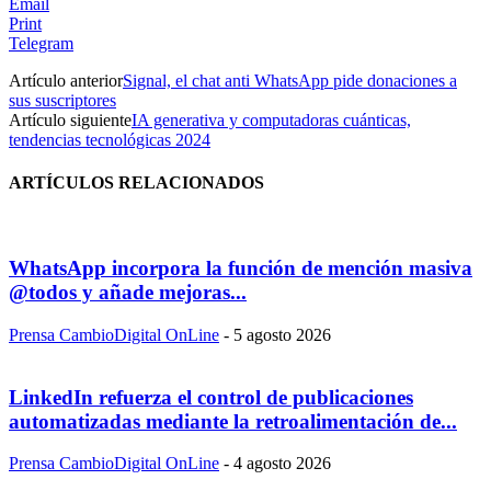
Email
Print
Telegram
Artículo anterior
Signal, el chat anti WhatsApp pide donaciones a
sus suscriptores
Artículo siguiente
IA generativa y computadoras cuánticas,
tendencias tecnológicas 2024
ARTÍCULOS RELACIONADOS
WhatsApp incorpora la función de mención masiva
@todos y añade mejoras...
Prensa CambioDigital OnLine
-
5 agosto 2026
LinkedIn refuerza el control de publicaciones
automatizadas mediante la retroalimentación de...
Prensa CambioDigital OnLine
-
4 agosto 2026