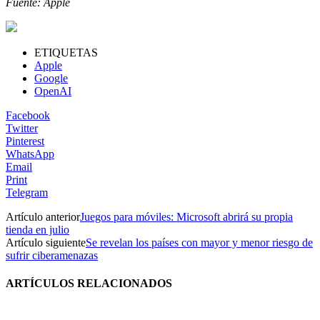
Fuente: Apple
ETIQUETAS
Apple
Google
OpenAI
Facebook
Twitter
Pinterest
WhatsApp
Email
Print
Telegram
Artículo anterior
Juegos para móviles: Microsoft abrirá su propia
tienda en julio
Artículo siguiente
Se revelan los países con mayor y menor riesgo de
sufrir ciberamenazas
ARTÍCULOS RELACIONADOS