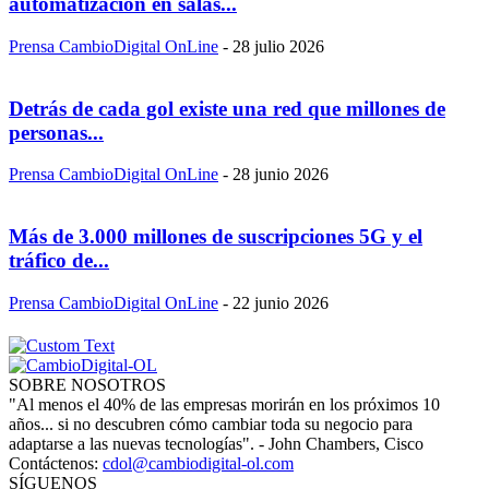
automatización en salas...
Prensa CambioDigital OnLine
-
28 julio 2026
Detrás de cada gol existe una red que millones de
personas...
Prensa CambioDigital OnLine
-
28 junio 2026
Más de 3.000 millones de suscripciones 5G y el
tráfico de...
Prensa CambioDigital OnLine
-
22 junio 2026
SOBRE NOSOTROS
"Al menos el 40% de las empresas morirán en los próximos 10
años... si no descubren cómo cambiar toda su negocio para
adaptarse a las nuevas tecnologías". - John Chambers, Cisco
Contáctenos:
cdol@cambiodigital-ol.com
SÍGUENOS