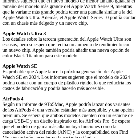
informes sugieren que el nuevo modelo de menor tamaño igualará el
tamaño del modelo más grande del Apple Watch Series 9, mientras
que la variante más grande podría tener una pantalla similar a la del
Apple Watch Ultra. Además, el Apple Watch Series 10 podría contar
con un chasis más delgado y un nuevo chip.
Apple Watch Ultra 3
Los detalles sobre la tercera generación del Apple Watch Ultra son
escasos, pero se espera que reciba un aumento de rendimiento con
un nuevo chip. Apple también podría añadir una nueva opción de
color Black Titanium para este modelo.
Apple Watch SE
Es probable que Apple lance la próxima generación del Apple
Watch SE en 2024. Los informes sugieren que el modelo de 2024
podría contar con un cuerpo de plástico rígido, lo que reduciría los
costos de fabricación y podría hacerlo más accesible.
AirPods 4
Según un informe de 9To5Mac, Apple podría lanzar dos variantes
de los AirPods 4: una versión estándar, más asequible, y una opción
premium. Se espera que ambos modelos cuenten con un estuche de
carga USB-C y un diseño inspirado en los AirPods Pro. Se espera
que el modelo de gama más alta incluya funciones como la
cancelación activa del ruido (ANC) y la compatibilidad con Find
My, que estarán ausentes en la variante estándar.