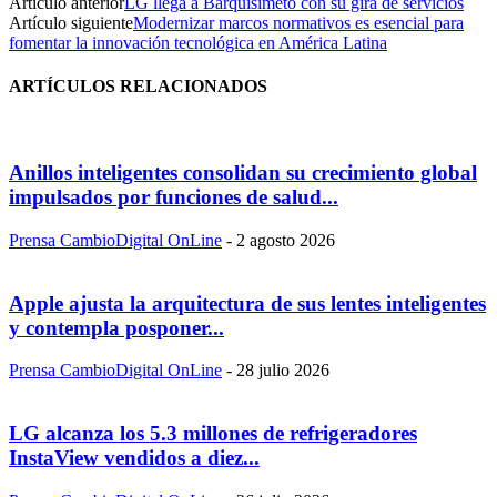
Artículo anterior
LG llega a Barquisimeto con su gira de servicios
Artículo siguiente
Modernizar marcos normativos es esencial para
fomentar la innovación tecnológica en América Latina
ARTÍCULOS RELACIONADOS
Anillos inteligentes consolidan su crecimiento global
impulsados por funciones de salud...
Prensa CambioDigital OnLine
-
2 agosto 2026
Apple ajusta la arquitectura de sus lentes inteligentes
y contempla posponer...
Prensa CambioDigital OnLine
-
28 julio 2026
LG alcanza los 5.3 millones de refrigeradores
InstaView vendidos a diez...