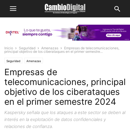
Inicio
Seguridad
Amenazas
Empresas de telecomunicaciones,
principal objetivo de los ciberataques en el primer semestre...
Seguridad
Amenazas
Empresas de
telecomunicaciones, principal
objetivo de los ciberataques
en el primer semestre 2024
Kaspersky señala que los ataques a este sector se deben al
interés en la explotación de datos confidenciales y
relaciones de confianza.