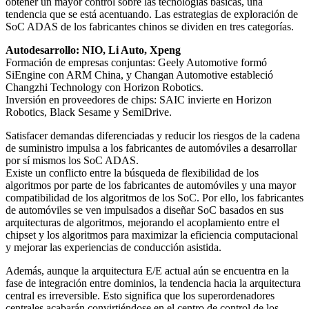
obtener un mayor control sobre las tecnologías básicas, una
tendencia que se está acentuando. Las estrategias de exploración de
SoC ADAS de los fabricantes chinos se dividen en tres categorías.
Autodesarrollo: NIO, Li Auto, Xpeng
Formación de empresas conjuntas: Geely Automotive formó
SiEngine con ARM China, y Changan Automotive estableció
Changzhi Technology con Horizon Robotics.
Inversión en proveedores de chips: SAIC invierte en Horizon
Robotics, Black Sesame y SemiDrive.
Satisfacer demandas diferenciadas y reducir los riesgos de la cadena
de suministro impulsa a los fabricantes de automóviles a desarrollar
por sí mismos los SoC ADAS.
Existe un conflicto entre la búsqueda de flexibilidad de los
algoritmos por parte de los fabricantes de automóviles y una mayor
compatibilidad de los algoritmos de los SoC. Por ello, los fabricantes
de automóviles se ven impulsados a diseñar SoC basados en sus
arquitecturas de algoritmos, mejorando el acoplamiento entre el
chipset y los algoritmos para maximizar la eficiencia computacional
y mejorar las experiencias de conducción asistida.
Además, aunque la arquitectura E/E actual aún se encuentra en la
fase de integración entre dominios, la tendencia hacia la arquitectura
central es irreversible. Esto significa que los superordenadores
centrales acabarán convirtiéndose en el centro de control de los