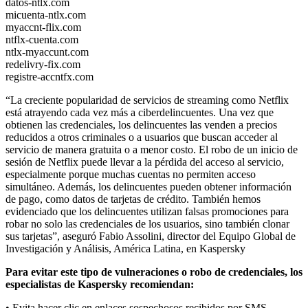
datos-ntlx.com
micuenta-ntlx.com
myaccnt-flix.com
ntflx-cuenta.com
ntlx-myaccunt.com
redelivry-fix.com
registre-accntfx.com
“La creciente popularidad de servicios de streaming como Netflix
está atrayendo cada vez más a ciberdelincuentes. Una vez que
obtienen las credenciales, los delincuentes las venden a precios
reducidos a otros criminales o a usuarios que buscan acceder al
servicio de manera gratuita o a menor costo. El robo de un inicio de
sesión de Netflix puede llevar a la pérdida del acceso al servicio,
especialmente porque muchas cuentas no permiten acceso
simultáneo. Además, los delincuentes pueden obtener información
de pago, como datos de tarjetas de crédito. También hemos
evidenciado que los delincuentes utilizan falsas promociones para
robar no solo las credenciales de los usuarios, sino también clonar
sus tarjetas”, aseguró Fabio Assolini, director del Equipo Global de
Investigación y Análisis, América Latina, en Kaspersky
Para evitar este tipo de vulneraciones o robo de credenciales, los
especialistas de Kaspersky recomiendan:
• Evita hacer clic en enlaces sospechosos recibidos por SMS,