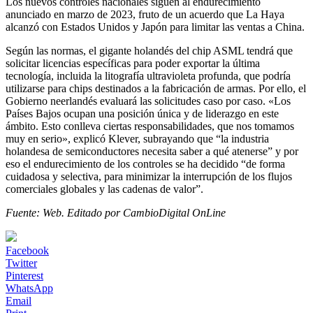
Los nuevos controles nacionales siguen al endurecimiento
anunciado en marzo de 2023, fruto de un acuerdo que La Haya
alcanzó con Estados Unidos y Japón para limitar las ventas a China.
Según las normas, el gigante holandés del chip ASML tendrá que
solicitar licencias específicas para poder exportar la última
tecnología, incluida la litografía ultravioleta profunda, que podría
utilizarse para chips destinados a la fabricación de armas. Por ello, el
Gobierno neerlandés evaluará las solicitudes caso por caso. «Los
Países Bajos ocupan una posición única y de liderazgo en este
ámbito. Esto conlleva ciertas responsabilidades, que nos tomamos
muy en serio», explicó Klever, subrayando que “la industria
holandesa de semiconductores necesita saber a qué atenerse” y por
eso el endurecimiento de los controles se ha decidido “de forma
cuidadosa y selectiva, para minimizar la interrupción de los flujos
comerciales globales y las cadenas de valor”.
Fuente: Web. Editado por CambioDigital OnLine
Facebook
Twitter
Pinterest
WhatsApp
Email