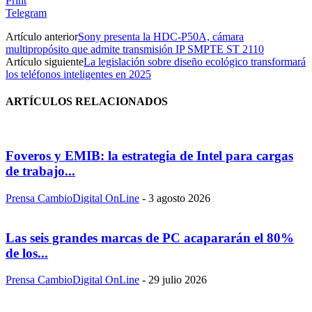
Print
Telegram
Artículo anterior
Sony presenta la HDC-P50A, cámara
multipropósito que admite transmisión IP SMPTE ST 2110
Artículo siguiente
La legislación sobre diseño ecológico transformará
los teléfonos inteligentes en 2025
ARTÍCULOS RELACIONADOS
Foveros y EMIB: la estrategia de Intel para cargas
de trabajo...
Prensa CambioDigital OnLine
-
3 agosto 2026
Las seis grandes marcas de PC acapararán el 80%
de los...
Prensa CambioDigital OnLine
-
29 julio 2026