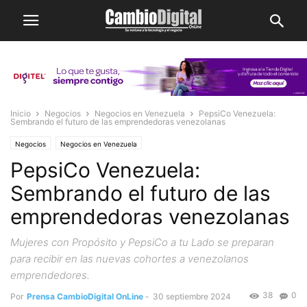
Inicio
Negocios
Negocios en Venezuela
PepsiCo Venezuela:
Sembrando el futuro de las emprendedoras venezolanas
Negocios
Negocios en Venezuela
PepsiCo Venezuela:
Sembrando el futuro de las
emprendedoras venezolanas
Mujeres con Propósito y PepsiCo a tu Lado se preparan
para recibir en las nuevas cohortes a venezolanos
emprendedores.
38
0
Por
Prensa CambioDigital OnLine
-
30 septiembre 2024