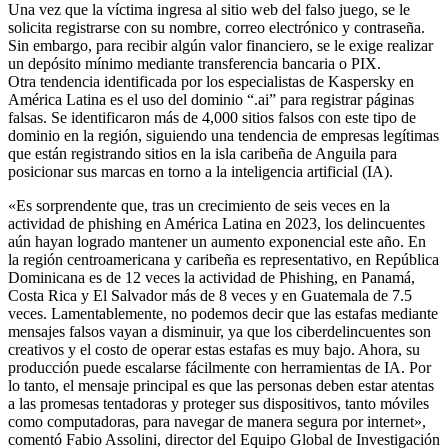
Una vez que la víctima ingresa al sitio web del falso juego, se le
solicita registrarse con su nombre, correo electrónico y contraseña.
Sin embargo, para recibir algún valor financiero, se le exige realizar
un depósito mínimo mediante transferencia bancaria o PIX.
Otra tendencia identificada por los especialistas de Kaspersky en
América Latina es el uso del dominio “.ai” para registrar páginas
falsas. Se identificaron más de 4,000 sitios falsos con este tipo de
dominio en la región, siguiendo una tendencia de empresas legítimas
que están registrando sitios en la isla caribeña de Anguila para
posicionar sus marcas en torno a la inteligencia artificial (IA).
«Es sorprendente que, tras un crecimiento de seis veces en la
actividad de phishing en América Latina en 2023, los delincuentes
aún hayan logrado mantener un aumento exponencial este año. En
la región centroamericana y caribeña es representativo, en República
Dominicana es de 12 veces la actividad de Phishing, en Panamá,
Costa Rica y El Salvador más de 8 veces y en Guatemala de 7.5
veces. Lamentablemente, no podemos decir que las estafas mediante
mensajes falsos vayan a disminuir, ya que los ciberdelincuentes son
creativos y el costo de operar estas estafas es muy bajo. Ahora, su
producción puede escalarse fácilmente con herramientas de IA. Por
lo tanto, el mensaje principal es que las personas deben estar atentas
a las promesas tentadoras y proteger sus dispositivos, tanto móviles
como computadoras, para navegar de manera segura por internet»,
comentó Fabio Assolini, director del Equipo Global de Investigación