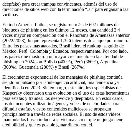
deepfake) para crear trampas convincentes, además del uso de
direcciones de sitios web con la terminación “.ai” para engañar a las
víctimas.
En toda América Latina, se registraron más de 697 millones de
bloqueos de phishing en los últimos 12 meses, una cantidad 2.4
veces mayor en comparación con el Panorama de Amenazas anterior
(2022/2023), lo que representa 1,326 intentos de ataque por minuto.
Entre los países más atacados, Brasil lidera el ranking, seguido de
México, Perú, Colombia y Ecuador, respectivamente. Por otro lado,
los países que mostraron un mayor crecimiento en la actividad de
phishing en 2024 son Bolivia (400%), Perú (360%), Argentina
(300%), Guatemala (280%) y Brasil (267%).
El crecimiento exponencial de los mensajes de phishing continúa
siendo impulsado por la inteligencia artificial, una tendencia ya
identificada en 2023. Sin embargo, este año, los especialistas de
Kaspersky observaron una evolución en el uso de estas herramientas
para estafas y fraudes: los deepvoice y deepfakes. En estos casos,
los delincuentes utilizan imágenes y voces de celebridades para
difundir estafas, y estos contenidos maliciosos se propagan
principalmente a través de redes sociales. El uso de estos videos
manipulados busca inducir a la víctima a creer que un juego tiene
credibilidad y que es posible ganar dinero con él.