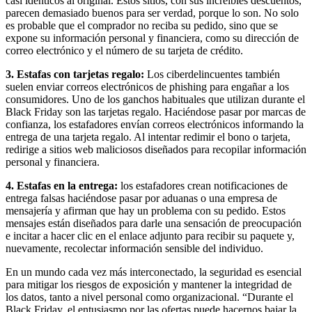
casi idénticos al original. Estos sitios, con sus increíbles descuentos,
parecen demasiado buenos para ser verdad, porque lo son. No solo
es probable que el comprador no reciba su pedido, sino que se
expone su información personal y financiera, como su dirección de
correo electrónico y el número de su tarjeta de crédito.
3. Estafas con tarjetas regalo:
Los ciberdelincuentes también
suelen enviar correos electrónicos de phishing para engañar a los
consumidores. Uno de los ganchos habituales que utilizan durante el
Black Friday son las tarjetas regalo. Haciéndose pasar por marcas de
confianza, los estafadores envían correos electrónicos informando la
entrega de una tarjeta regalo. Al intentar redimir el bono o tarjeta,
redirige a sitios web maliciosos diseñados para recopilar información
personal y financiera.
4. Estafas en la entrega:
los estafadores crean notificaciones de
entrega falsas haciéndose pasar por aduanas o una empresa de
mensajería y afirman que hay un problema con su pedido. Estos
mensajes están diseñados para darle una sensación de preocupación
e incitar a hacer clic en el enlace adjunto para recibir su paquete y,
nuevamente, recolectar información sensible del individuo.
En un mundo cada vez más interconectado, la seguridad es esencial
para mitigar los riesgos de exposición y mantener la integridad de
los datos, tanto a nivel personal como organizacional. “Durante el
Black Friday, el entusiasmo por las ofertas puede hacernos bajar la