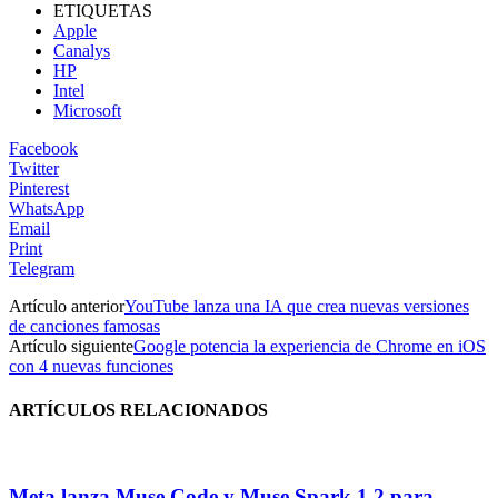
ETIQUETAS
Apple
Canalys
HP
Intel
Microsoft
Facebook
Twitter
Pinterest
WhatsApp
Email
Print
Telegram
Artículo anterior
YouTube lanza una IA que crea nuevas versiones
de canciones famosas
Artículo siguiente
Google potencia la experiencia de Chrome en iOS
con 4 nuevas funciones
ARTÍCULOS RELACIONADOS
Meta lanza Muse Code y Muse Spark 1.2 para