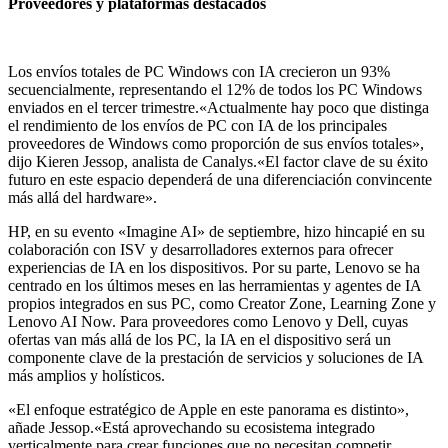
Proveedores y plataformas destacados
Los envíos totales de PC Windows con IA crecieron un 93%
secuencialmente, representando el 12% de todos los PC Windows
enviados en el tercer trimestre.«Actualmente hay poco que distinga
el rendimiento de los envíos de PC con IA de los principales
proveedores de Windows como proporción de sus envíos totales»,
dijo Kieren Jessop, analista de Canalys.«El factor clave de su éxito
futuro en este espacio dependerá de una diferenciación convincente
más allá del hardware».
HP, en su evento «Imagine AI» de septiembre, hizo hincapié en su
colaboración con ISV y desarrolladores externos para ofrecer
experiencias de IA en los dispositivos. Por su parte, Lenovo se ha
centrado en los últimos meses en las herramientas y agentes de IA
propios integrados en sus PC, como Creator Zone, Learning Zone y
Lenovo AI Now. Para proveedores como Lenovo y Dell, cuyas
ofertas van más allá de los PC, la IA en el dispositivo será un
componente clave de la prestación de servicios y soluciones de IA
más amplios y holísticos.
«El enfoque estratégico de Apple en este panorama es distinto»,
añade Jessop.«Está aprovechando su ecosistema integrado
verticalmente para crear funciones que no necesitan competir