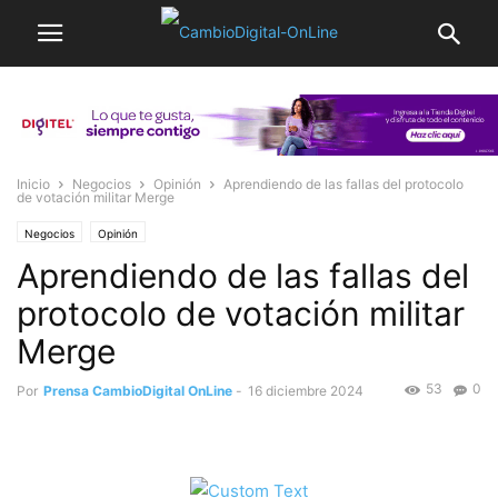
Inicio
Negocios
Opinión
Aprendiendo de las fallas del protocolo
de votación militar Merge
Negocios
Opinión
Aprendiendo de las fallas del
protocolo de votación militar
Merge
53
0
Por
Prensa CambioDigital OnLine
-
16 diciembre 2024