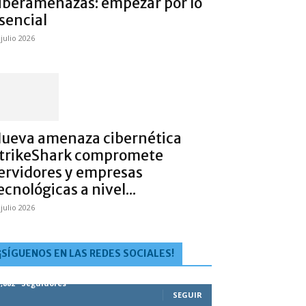
iberamenazas: empezar por lo
sencial
 julio 2026
ueva amenaza cibernética
trikeShark compromete
ervidores y empresas
ecnológicas a nivel...
 julio 2026
¡SÍGUENOS EN LAS REDES SOCIALES!
1,882
Seguidores
SEGUIR