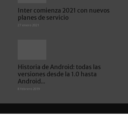
Inter comienza 2021 con nuevos
planes de servicio
27 enero 2021
Historia de Android: todas las
versiones desde la 1.0 hasta
Android...
8 febrero 2019