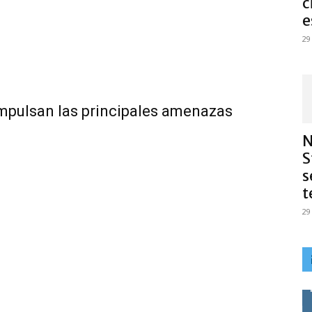
c
e
29
impulsan las principales amenazas
N
S
s
t
29