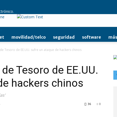
ctrónico.
ine
et
movilidad/telco
seguridad
software
más
de Tesoro de EE.UU. sufre un ataque de hackers chinos
 de Tesoro de EE.UU.
de hackers chinos
as'
4
36
0