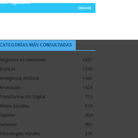
5,564
Seguidores
SEGUIR
CATEGORÍAS MÁS CONSULTADAS
Negocios en Venezuela
1821
Eventos
1543
Inteligencia Artificial
1460
Amenazas
1424
Transformación Digital
713
Redes Sociales
616
Opinión
454
Servicios
401
Tecnologías móviles
370