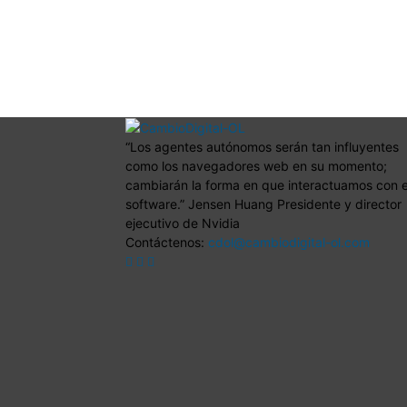
“Los agentes autónomos serán tan influyentes
como los navegadores web en su momento;
cambiarán la forma en que interactuamos con e
software.” Jensen Huang Presidente y director
ejecutivo de Nvidia
Contáctenos:
cdol@cambiodigital-ol.com