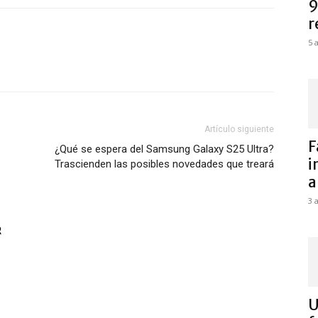
9
r
5 
Artículo siguiente
F
¿Qué se espera del Samsung Galaxy S25 Ultra?
i
Trascienden las posibles novedades que treará
a
3 
R
U