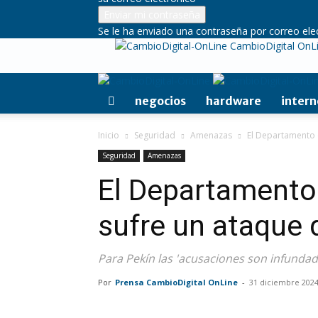
Se le ha enviado una contraseña por correo ele
CambioDigital OnL
negocios
hardware
intern
Inicio
Seguridad
Amenazas
El Departamento 
Seguridad
Amenazas
El Departamento
sufre un ataque 
Para Pekín las 'acusaciones son infundad
Por
Prensa CambioDigital OnLine
-
31 diciembre 202