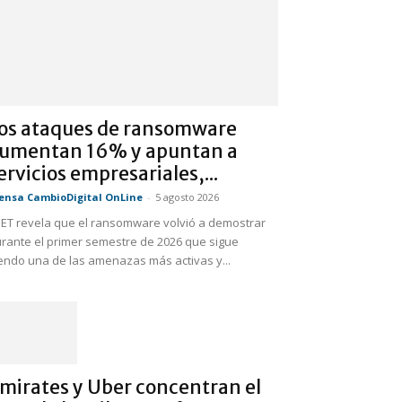
os ataques de ransomware
umentan 16% y apuntan a
ervicios empresariales,...
ensa CambioDigital OnLine
-
5 agosto 2026
ET revela que el ransomware volvió a demostrar
rante el primer semestre de 2026 que sigue
endo una de las amenazas más activas y...
mirates y Uber concentran el