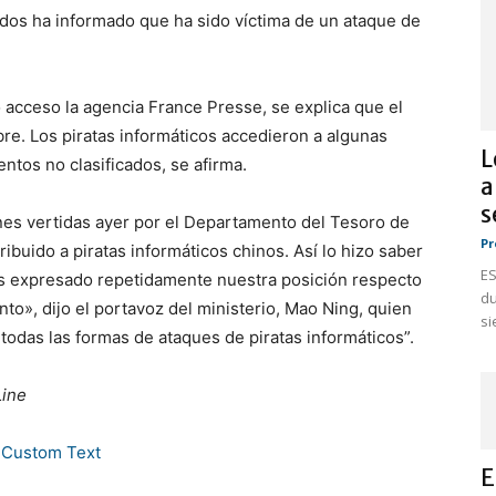
dos ha informado que ha sido víctima de un ataque de
o acceso la agencia France Presse, se explica que el
bre. Los piratas informáticos accedieron a algunas
L
tos no clasificados, se afirma.
a
s
ones vertidas ayer por el Departamento del Tesoro de
Pr
ribuido a piratas informáticos chinos. Así lo hizo saber
ES
os expresado repetidamente nuestra posición respecto
du
to», dijo el portavoz del ministerio, Mao Ning, quien
si
odas las formas de ataques de piratas informáticos”.
Line
E