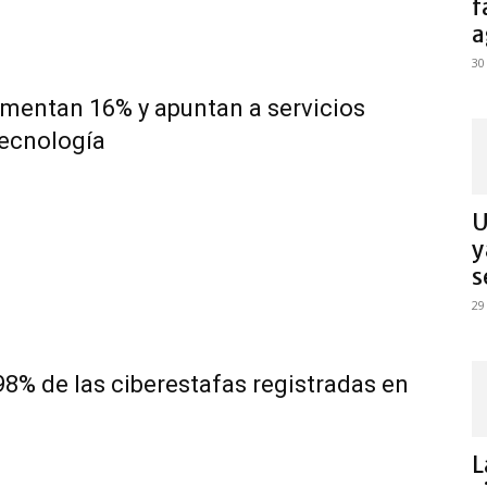
f
a
30
mentan 16% y apuntan a servicios
tecnología
U
y
s
29
98% de las ciberestafas registradas en
L