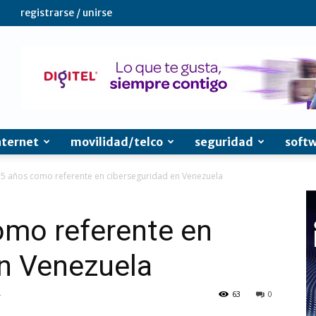
registrarse / unirse
nternet
movilidad/telco
seguridad
soft
15 años como referente en ciberseguridad en Venezuela
omo referente en
en Venezuela
4
63
0