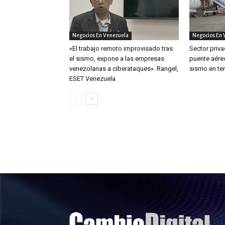
Negocios En Venezuela
Negocios En 
«El trabajo remoto improvisado tras
Sector priva
el sismo, expone a las empresas
puente aéreo
venezolanas a ciberataques». Rangel,
sismo en ter
ESET Venezuela