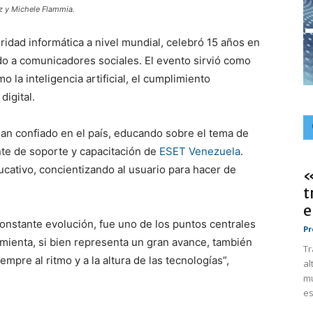
ez y Michele Flammia.
idad informática a nivel mundial, celebró 15 años en
do a comunicadores sociales. El evento sirvió como
 la inteligencia artificial, el cumplimiento
digital.
an confiado en el país, educando sobre el tema de
nte de soporte y capacitación de
ESET Venezuela
.
cativo, concientizando al usuario para hacer de
«
t
e
n constante evolución, fue uno de los puntos centrales
Pr
amienta, si bien representa un gran avance, también
Tr
pre al ritmo y a la altura de las tecnologías”,
al
mú
es