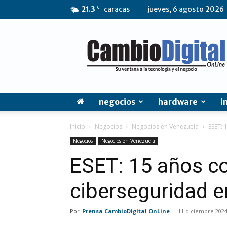
C
21.3
caracas
jueves, 6 agosto 2026
CambioDigital
OnLine
negocios
hardware
i
Inicio
Negocios
Negocios en Venezuela
ESET: 
Negocios
Negocios en Venezuela
ESET: 15 años c
ciberseguridad 
Por
Prensa CambioDigital OnLine
-
11 diciembre 202