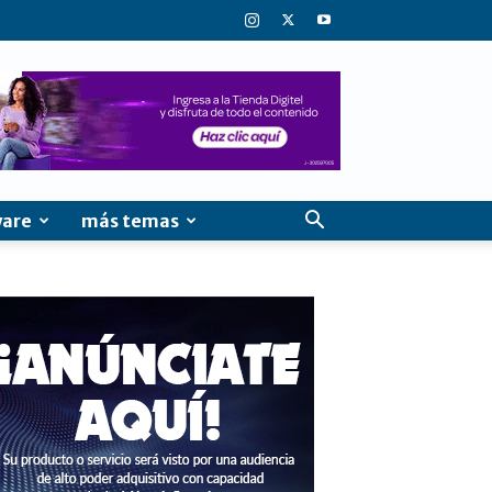
ware
más temas