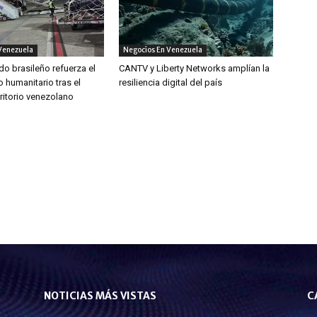
Venezuela
Negocios En Venezuela
do brasileño refuerza el
CANTV y Liberty Networks amplían la
 humanitario tras el
resiliencia digital del país
ritorio venezolano
NOTICIAS MÁS VISTAS
C