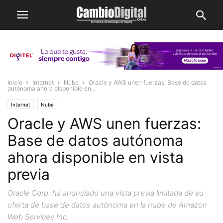
Inicio
Internet
Nube
Oracle y AWS unen fuerzas: Base de datos
autónoma ahora disponible en...
Internet
Nube
Oracle y AWS unen fuerzas:
Base de datos autónoma
ahora disponible en vista
previa
Oracle Corp. ha anunciado una vista previa limitada de su
oferta de base de datos autónoma en la nube de Amazon
Web Services Inc.