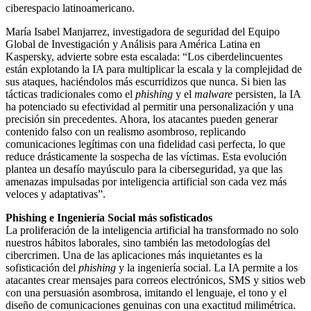
ciberespacio latinoamericano.
María Isabel Manjarrez, investigadora de seguridad del Equipo
Global de Investigación y Análisis para América Latina en
Kaspersky, advierte sobre esta escalada: “Los ciberdelincuentes
están explotando la IA para multiplicar la escala y la complejidad de
sus ataques, haciéndolos más escurridizos que nunca. Si bien las
tácticas tradicionales como el
phishing
y el
malware
persisten, la IA
ha potenciado su efectividad al permitir una personalización y una
precisión sin precedentes. Ahora, los atacantes pueden generar
contenido falso con un realismo asombroso, replicando
comunicaciones legítimas con una fidelidad casi perfecta, lo que
reduce drásticamente la sospecha de las víctimas. Esta evolución
plantea un desafío mayúsculo para la ciberseguridad, ya que las
amenazas impulsadas por inteligencia artificial son cada vez más
veloces y adaptativas”.
Phishing e Ingeniería Social más sofisticados
La proliferación de la inteligencia artificial ha transformado no solo
nuestros hábitos laborales, sino también las metodologías del
cibercrimen. Una de las aplicaciones más inquietantes es la
sofisticación del
phishing
y la ingeniería social. La IA permite a los
atacantes crear mensajes para correos electrónicos, SMS y sitios web
con una persuasión asombrosa, imitando el lenguaje, el tono y el
diseño de comunicaciones genuinas con una exactitud milimétrica.